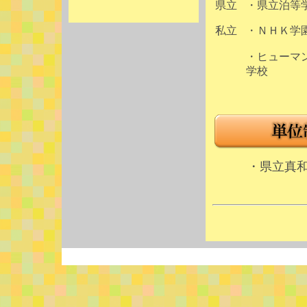
県立
・県立泊等
私立
・ＮＨＫ学
・ヒューマ
学校
・県立真