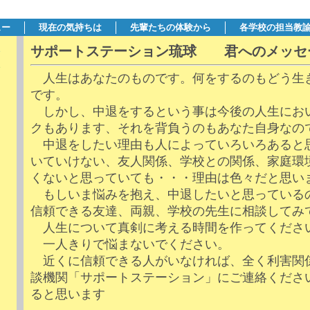
ュー
現在の気持ちは
先輩たちの体験から
各学校の担当教
サポートステーション琉球 君へのメッセ
人生はあなたのものです。何をするのもどう生
です。
しかし、中退をするという事は今後の人生にお
クもあります、それを背負うのもあなた自身なの
中退をしたい理由も人によっていろいろあると
いていけない、友人関係、学校との関係、家庭環
くないと思っていても・・・理由は色々だと思い
もしいま悩みを抱え、中退したいと思っている
信頼できる友達、両親、学校の先生に相談してみ
人生について真剣に考える時間を作ってくださ
一人きりで悩まないでください。
近くに信頼できる人がいなければ、全く利害関
談機関「サポートステーション」にご連絡くださ
ると思います