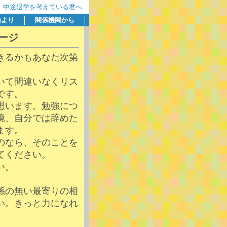
中途退学を考えている君へ
諭より
関係機関から
ージ
きるかもあなた次第
いて間違いなくリス
です。
思います。勉強につ
境、自分では辞めた
ます。
のなら、そのことを
てください。
い。
係の無い最寄りの相
い。きっと力になれ