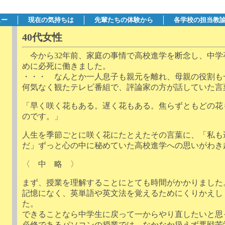
ュー
現在の気持ちは
先輩たちの体験から
各学校の担当教
40代女性
今から32年前、家庭の事情で高校進学を断念し、中学
めに必死に働きました。
・・・ なんとか一人息子も親元を離れ、母親の役割も
何気なく観たテレビ番組で、評論家の方が話していた言
「早く咲く花もある。遅く花もある。焦らずともどの花
のです。」
人生を季節ごとに咲く花にたとえたその言葉に、「私も
だ」ずっと心の中に秘めていた高校進学への思いがわき
〈 中 略 〉
まず、授業を理解することにとても時間がかかりました
記憶になく、英単語や英文法を覚えるためにくりかえし
た。
できることなら中学生に戻って一からやり直したいと思
必修であるパソコンの授業では、なかなか扱えず悪戦苦