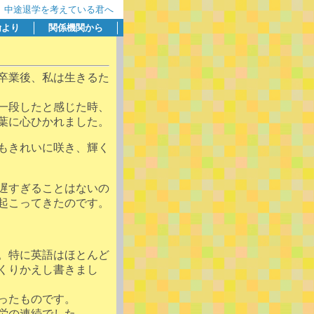
中途退学を考えている君へ
諭より
関係機関から
卒業後、私は生きるた
一段したと感じた時、
葉に心ひかれました。
もきれいに咲き、輝く
遅すぎることはないの
起こってきたのです。
。特に英語はほとんど
くりかえし書きまし
ったものです。
労の連続でした。