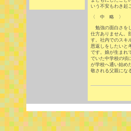
いう不安もわき起
〈 中 略 〉
勉強の面白さをし
仕方ありません。
す。社内でのスキ
恩返しをしたいと
です。娘が生まれ
でいた中学校の頃
が学校へ通い始め
敬される父親にな