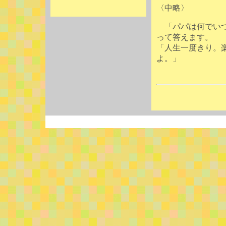
〈中略〉
「パパは何でいつ
って答えます。
「人生一度きり。
よ。」