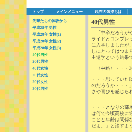
トップ
メインメニュー
現在の気持ちは
先輩たちの体験から
40代男性
平成28年 男性
「中卒だろうがや
平成28年 女性(1)
ライドとコンプレ
平成28年 女性(2)
に入学しましたが
平成28年 女性(3)
しにとってはつま
40代男性
主退学という結果
20代男性
〈中略〉・・・3
40代女性
20代女性
・・・思っていた
20代女性
のだろうか・・・
20代男性
さや喜びを感じら
・・・となりの部
は何で今頃高校に
ことと年齢は関係
だよ。」と諭すよ